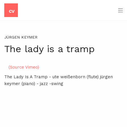
CV
JÜRGEN KEYMER
The lady is a tramp
(Source Vimeo)
The Lady Is A Tramp - ute weißenborn (flute) jürgen
keymer (piano) - jazz -swing